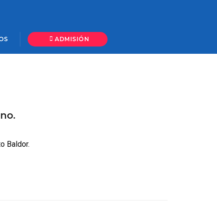
Home
Imagen
OS
 ADMISIÓN 
no.
o Baldor.