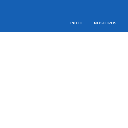
Celebramos el día del a
INICIO
NOSOTROS