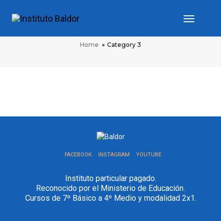
Toggle
CATEGORY 3
Navigat
Home
Category 3
PORTFOLIO TITLE 6
PORTFOLIO TITLE 5
PORTFOLIO TITLE 4
PORTFOLIO TITLE 1
BRANDING AND IDENTITY
BRANDING AND IDENTITY
WEB AND PHOTOGRAPHY
WEB AND PHOTOGRAPHY
FACEBOOK
INSTAGRAM
YOUTUBE
Instituto particular pagado.
Reconocido por el Ministerio de Educación.
Cursos de 7º Básico a 4º Medio y modalidad 2x1.